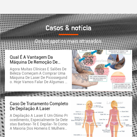
Casos & notícia
Os hot spot os mais atrasados.
Qual É A Vantagem Da
Máquina De Remoção De
Tatuagens A Laser De
Agora Muitas Clínicas E Salões De
Picossegundos?
Beleza Começam A Comprar Uma
Máquina De Laser De Picossegund
O. Hoje Vamos Falar De Algumas V
Antagens Da Remoção De Tatuage
Ns Com Picolaser E Seus Benefícios
Do Tratamento Com Laser De Picos
Segundos: Tempo De Inatividade Mí
NimoAjuda A Regenerar A PeleElimi
Caso De Tratamento Completo
Nação De Tatuagens, Manchas De I
De Depilação A Laser
Dade, Melasma E Lesões Pigmenta
A Depilação A Laser É Um Ótimo Pr
DasReduz Linhas Finas E Rugas Q
Ocedimento, Especialmente Se Dete
Uem Pode Receber Tratamento Co
Stas Barbear-Te E Depilar-Te Como
M Laser De Picossegundos?Os Las
A Maioria Dos Homens E Mulheres.
Ers De Picossegundos São Aprovad
Mas Não É Tão Simples Como Ir A
Os Pela FDA E Seguros Para Uso E